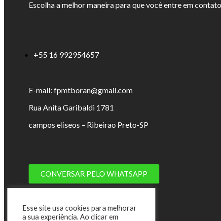
Escolha a melhor maneira para que você entre em contat
+55 16 992954657
E-mail: fpmtboran@gmail.com
Rua Anita Garibaldi 1781
campos eliseos – Ribeirao Preto-SP
CONVERSAR PELO WHATSAPP
Esse site usa cookies para melhorar
a sua experiência. Ao clicar em